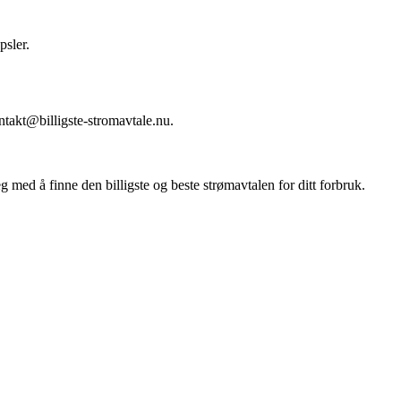
.
psler.
takt@billigste-stromavtale.nu.
ed å finne den billigste og beste strømavtalen for ditt forbruk.