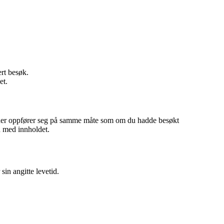
ert besøk.
et.
ttsider oppfører seg på samme måte som om du hadde besøkt
n med innholdet.
sin angitte levetid.