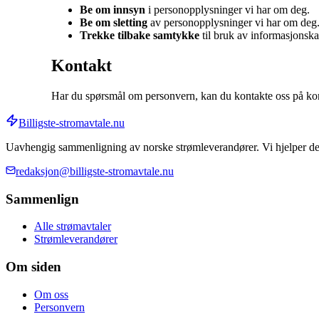
Be om innsyn
i personopplysninger vi har om deg.
Be om sletting
av personopplysninger vi har om deg
Trekke tilbake samtykke
til bruk av informasjonska
Kontakt
Har du spørsmål om personvern, kan du kontakte oss på kon
Billigste-stromavtale
.nu
Uavhengig sammenligning av norske strømleverandører. Vi hjelper deg m
redaksjon@billigste-stromavtale.nu
Sammenlign
Alle strømavtaler
Strømleverandører
Om siden
Om oss
Personvern