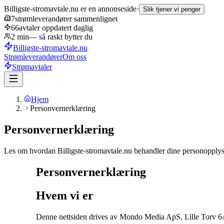
Billigste-stromavtale.nu
er en annonseside
·
Slik tjener vi penger
7
strømleverandører sammenlignet
66
avtaler oppdatert daglig
2 min
— så raskt bytter du
Billigste-stromavtale
.nu
Strømleverandører
Om oss
Strømavtaler
Hjem
Personvernerklæring
Personvernerklæring
Les om hvordan Billigste-stromavtale.nu behandler dine personopplysn
Personvernerklæring
Hvem vi er
Denne nettsiden drives av Mondo Media ApS, Lille Torv 6A,